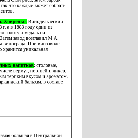
, так что каждый может собрать
иентов.
м. Ховренко
.
Винодельческий
г, а в 1883 году один из
ил золотую медаль на
Затем завод возглавил М.А.
а винограда. При винзаводе
о хранится уникальная
ячных напитков
: столовые,
числе вермут, портвейн, ликер,
ым терпким вкусом и ароматом.
ркандский бальзам, в составе
амая большая в Центральной