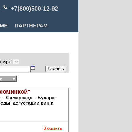
6
+7(800)500-12-92
РМЕ
ПАРТНЕРАМ
д тура:
:
▼
изюминкой"
 – Самарканд – Бухара.
еды, дегустации вин и
Заказать