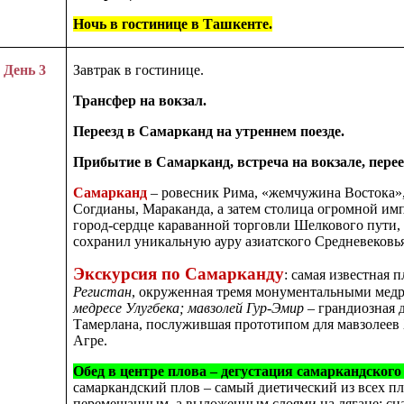
Ночь в гостинице в Ташкенте.
День 3
Завтрак в гостинице.
Трансфер на вокзал.
Переезд в Самарканд на утреннем поезде.
Прибытие в Самарканд, встреча на вокзале, перее
Самарканд
– ровесник Рима, «жемчужина Востока»,
Согдианы, Мараканда, а затем столица огромной им
город-сердце караванной торговли Шелкового пути,
сохранил уникальную ауру азиатского Средневековья
Экскурсия по Самарканду
:
самая известная 
Регистан
, окруженная тремя монументальными медр
медресе Улугбека; мавзолей Гур-Эмир
– грандиозная 
Тамерлана, послужившая прототипом для мавзолеев
Агре
.
Обед в центре плова
–
дегустация самаркандского
самаркандский плов – самый диетический из всех пл
перемешанным, а выложенным слоями на лягане: сна