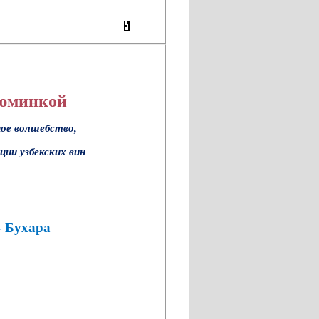
зюминкой
ное волшебство,
ции узбекских вин
 Бухара