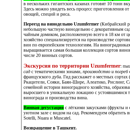
в нескольких гигантских казанах готовят 10 тонн в
Здесь можно увидеть весь процесс приготовления от
овощей, специй и риса.
Переезд
на винодельню Uzumfermer
(Кибрайский р
небольшую частную винодельню с декоративным сад
чайным домиком, расположенную всего в 18 км от ц
хозяйство специализируется на производстве сортов
вин по европейским технологиям. На виноградниках
выращивается самая большая коллекция сортов вино
числе 20 винных сортов.
Экскурсия по территории Uzumfermer
: п
сад
с тематическими зонами,
производство и погреб
французского дуба. Гид расскажет о местных сортах
Ркацители, Сояки, Баян-Шире, Алеатико, Рислинг, Са
семейной истории виноградного хозяйства, образован
выросшего в уникальную локацию с устоявшимися 
винограда и производства вина.
Винная дегустация
с лёгкими закусками (фрукты и 
уютном зале с видом на сад. Рекомендуем обратить вн
Sotelli, Nuara и Muscatel.
Возвращение в Ташкент.