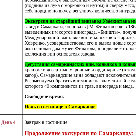
(подлива из лука с морковью и нутом) и сверху мясо
себе порцию по вкусу, регулируя количество ингред
Экскурсия на старейший винзавод Узбекистана и
завод в Самарканде основал Д.М. Филатов еще в 1868 
выведенных им сортов винограда, «Биишты», получ
Международной
выставке вин и коньяков
в Париже. 
Ховренко, усовершенствовал его и вывел новые сорт
был основан дом-музей Филатова, в подвале которог
коллекция вин основателя завода.
Дегустация самаркандских вин, коньяков и конь
крепкие и десертные марочные и ординарные (в том 
кагор). Самаркандские вина обладают исключительн
Рекомендуем обратить внимание на знаменитый сама
которого 40 компонентов из трав, винограда и меда.
Свободное время
.
Ночь в гостинице в Самарканде
.
День 4
Завтрак в гостинице.
Продолжение экскурсии по Самарканду
:
с