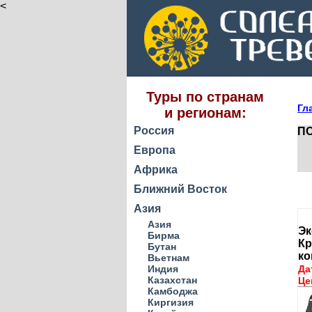
<
Туры по странам
Гл
и регионам:
Россия
ПО
Европа
Африка
Ближний Восток
Азия
Азия
Эк
Бирма
Кр
Бутан
ко
Вьетнам
Индия
Да
Казахстан
Це
Камбоджа
Киргизия