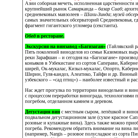
Азии соборная мечеть, исполненная царственности 
крупнейший рынок Самарканда –
базар Сиаб
; архит
средневековых мавзолеев –
Шахи-Зинда
;
музей обсе
самых значительных обсерваторий Средневековья, гд
фрагмент гигантского угломера (секстанта).
Обед
в ресторане.
Экскурсия на
винзавод «Багизаган»
(Тайлякский ра
Пять поколений виноделов из семьи Казимовых выр
реки Зарафшан – и сегодня на «Багизагане» произво
коньяков в Узбекистане из сортов Саперави, Каберне
ширей, Ок-мукалас, Кизыл-мукалас, Опорто, Каберн
Ширин, Гуля-кандоз, Алеатико, Тайфи и др. Винный 
узбекского – «сад птиц») – наиболее известный и ра
Нас ждет прогулка по территории винодельни и вино
с процессом переработки винограда, технологиями 
погребом, отделанном камнем и деревом.
Дегустация вин
с местным сыром, лепёшкой и вино
подвальном дегустационном зале (сухое красное Сап
розовые и купажные вина). Здесь также можно прио
погреба. Рекомендуем обратить внимание на вина ли
(например, Nargis – розовое полусладкое из сорта Пи