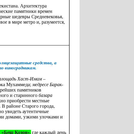
екистана. Архитектура
ческие памятники времен
турные шедевры Средневековья,
ое в мире метро и, разумеется,
солнцезащитные средства, а
по виноградникам.
площадь Хаст-Имам –
ока Мухаммеда;
медресе Барак-
арейших памятников
ного и старинного
базара
жно приобрести местные
.
В районе Старого города,
о увидеть аутентичные
ми домами, узкими улочками и
а
«
Беш Козон
»
,
где
каждый день