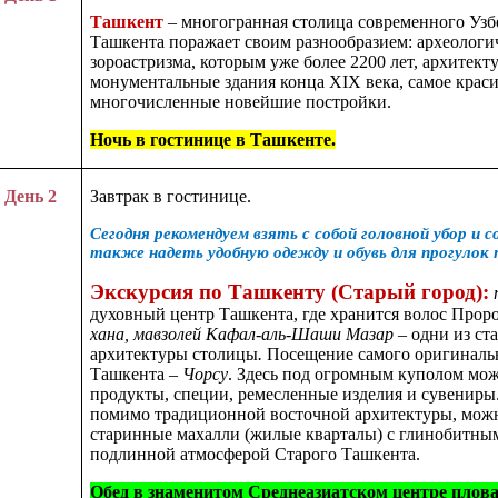
Ташкент
– многогранная столица современного Узб
Ташкента поражает своим разнообразием: археологи
зороастризма, которым уже более 2200 лет, архитек
монументальные здания конца XIX века, самое красив
многочисленные новейшие постройки.
Ночь в гостинице в Ташкенте.
День 2
Завтрак в гостинице.
Сегодня рекомендуем взять с собой головной убор и 
также надеть удобную одежду и обувь для прогулок 
Экскурсия по Ташкенту (Старый город):
духовный центр Ташкента, где хранится волос Прор
хана, мавзолей Кафал-аль-Шаши Мазар –
одни из ст
архитектуры столицы
.
Посещение самого оригиналь
Ташкента
– Чорсу
. Здесь под огромным куполом мо
продукты, специи, ремесленные изделия и сувениры
помимо традиционной восточной архитектуры,
можн
старинные махалли (жилые кварталы) с глинобитны
подлинной атмосферой Старого Ташкента.
Обед в знаменитом Среднеазиатском центре плов