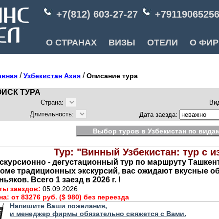
+7(812) 603-27-27
+7911906525
О СТРАНАХ
ВИЗЫ
ОТЕЛИ
О ФИ
/
/
авная
Узбекистан
Азия
Описание тура
ИСК ТУРА
Страна:
Ви
Длительность:
Дата заезда:
Выбор туров в Узбекистан по видам
Тур: "Винный Узбекистан: тур с 
скурсионно - дегустационный тур по маршруту Ташкент
оме традиционных экскурсий, вас ожидают вкусные об
ньяков. Всего 1 заезд в 2026 г. !
ты заездов:
05.09.2026
на:
от 83276 руб. ($ 980) без переезда
Напишите Ваши пожелания,
и менеджер фирмы обязательно свяжется с Вами.