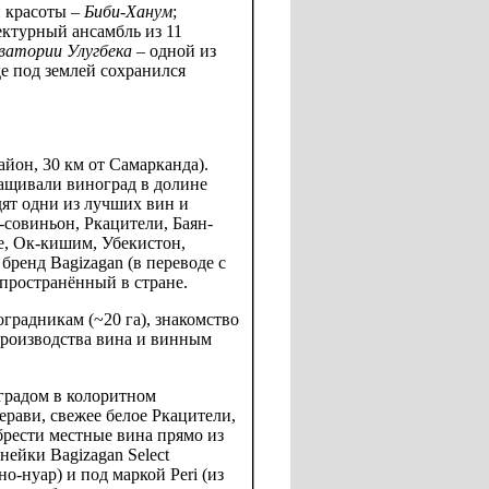
и красоты –
Биби-Ханум
;
ектурный ансамбль из 11
рватории Улугбека
–
одной из
е под землей сохранился
йон, 30 км от Самарканда).
ащивали виноград в долине
дят одни из лучших вин и
-совиньон, Ркацители, Баян-
е, Ок-кишим, Убекистон,
бренд Bagizagan (в переводе с
спространённый в стране.
градникам (~20 га), знакомство
производства вина и винным
градом в колоритном
ерави, свежее белое Ркацители,
брести местные вина прямо из
нейки Bagizagan Select
но-нуар) и под маркой Peri (из