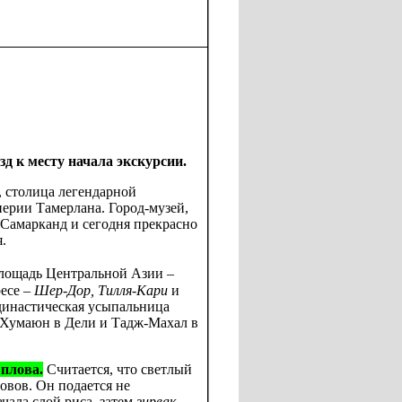
зд к месту начала экскурсии.
 столица легендарной
перии Тамерлана. Город-музей,
 Самарканд и сегодня прекрасно
.
площадь Центральной Азии –
есе –
Шер-Дор, Тилля-Кари
и
династическая усыпальница
 Хумаюн в Дели и Тадж-Махал в
 плова.
Считается, что светлый
овов. Он подается не
чала слой риса, затем
зирвак