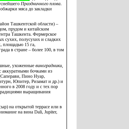
куснейшего
Праздничного плова
.
 обжарки мяса до закладки
айон Ташкентской области)
–
ом, прудом и китайским
ентра Ташкента. Фермерское
ых сухих, полусухих и сладких
, площадью 15 га,
града в стране
–
более 100, в том
ышные, ухоженные
виноградники,
с аккуратными бочками из
 (Саперави, Пино Нуар,
турн, Юпитер, Ризамат и др.) и
ного в 2008 году и с тех пор
традициями выращивания
сыр) на открытой террасе или в
имание на вина Dali, Jupiter,