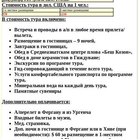
Стоимость тура в дол. США на 1 чел.:
2-х местное размещение
1-местное размещение
970
1210
В стоимость тура включено:
Встреча и проводы в а/п в любое время прилета/
вылета,
Размещение в гостиницах – 9 ночей,
Завтраки в гостиницах,
Обед в Среднеазиатском центре плова «Беш Козон»,
Обед в доме керамистов в Гиждуване;
Экскурсии по программе тура,
Гид-сопровождающий в течение всего тура,
Услуги комфортабельного транспорта по программе
тура,
Минеральная вода на каждый день тура,
Памятные сувениры
Дополнительно оплачивается:
А/перелет в Фергану и из Ургенча
Входные билеты в музеи,
Мед. страховка,
Доп. ночи в гостинице в Фергане или в Хиве (при
необходимости): $ 60 за размещение в 1-местном