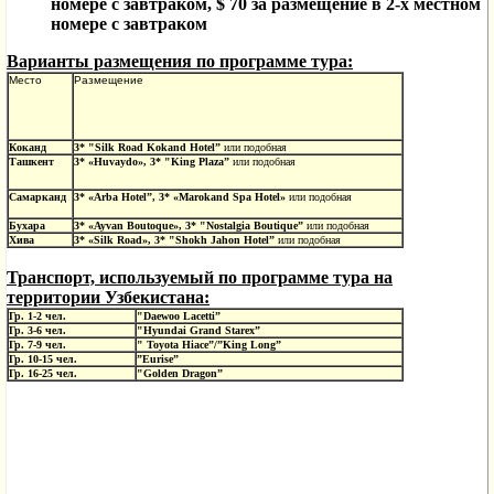
номере с завтраком, $ 70 за размещение в 2-х местном
номере с завтраком
Варианты размещения по программе тура:
Место
Размещение
Коканд
3* "Silk Road Kokand Hotel”
или
подобная
Ташкент
3* «
Huvaydo
», 3* "King Plaza”
или
подобная
Самарканд
3* «Arba Hotel”, 3* «Marokand Spa Hotel»
или
подобная
Бухара
3* «Ayvan Boutoque», 3* "Nostalgia Boutique”
или
подобная
Хива
3* «Silk Road», 3* "Shokh Jahon Hotel”
или
подобная
Транспорт, используемый по программе тура на
территории Узбекистана:
Гр. 1-2 чел.
"
Daewoo Lacetti”
Гр. 3
-6
чел.
"Hyundai Grand Starex”
Гр. 7-
9
чел.
" Toyota Hiace”/”King Long”
Гр.
10
-
15
чел.
”Eurise”
Гр.
16
-
25
чел.
"
Golden Dragon
”