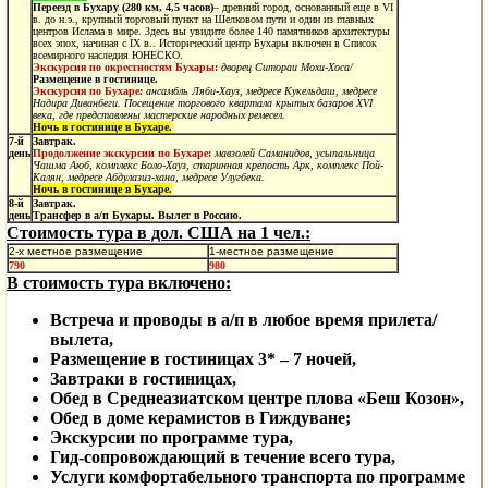
Переезд в Бухару
(280 км, 4,5 часов)
– древний город, основанный еще в VI
в. до н.э., крупный торговый пункт на Шелковом пути и один из главных
центров Ислама в мире. Здесь вы увидите более 140 памятников архитектуры
всех эпох, начиная с IX в.. Исторический центр Бухары включен в Список
всемирного наследия ЮНЕСКО.
Экскурсия по окрестностям Бухары:
дворец Ситораи Мохи-Хоса/
Размещение в гостинице.
Экскурсия по Бухаре
:
ансамбль Ляби-Хауз, медресе Кукельдаш, медресе
Надира Диванбеги. Посещение торгового квартала крытых базаров XVI
века, где представлены мастерские народных ремесел.
Ночь в гостинице в Бухаре.
7-й
Завтрак.
день
Продолжение экскурсии по Бухаре:
мавзолей Саманидов, усыпальница
Чашма Аюб, комплекс Боло-Хауз, старинная крепость Арк, комплекс Пой-
Калян, медресе Абдулазиз-хана, медресе Улугбека.
Ночь в гостинице в Бухаре.
8-й
Завтрак.
день
Трансфер в а/п Бухары. Вылет в Россию.
Стоимость тура в дол. США на 1 чел.:
2-х местное размещение
1-местное размещение
790
980
В стоимость тура включено:
Встреча и проводы в а/п в любое время прилета/
вылета,
Размещение в гостиницах 3* – 7 ночей,
Завтраки в гостиницах,
Обед в Среднеазиатском центре плова «Беш Козон»,
Обед в доме керамистов в Гиждуване;
Экскурсии по программе тура,
Гид-сопровождающий в течение всего тура,
Услуги комфортабельного транспорта по программе