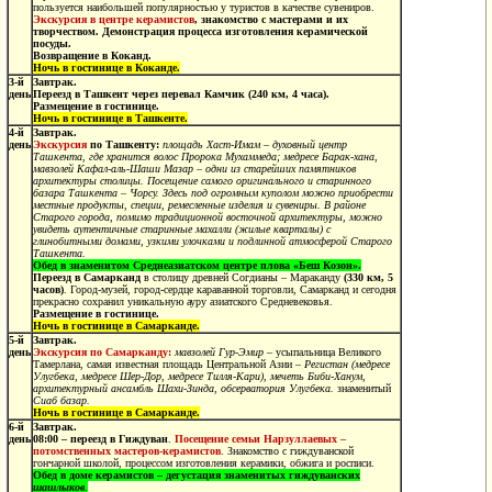
пользуется наибольшей популярностью у туристов в качестве сувениров.
Экскурсия в центре керамистов
, знакомство с мастерами и их
творчеством. Демонстрация процесса изготовления керамической
посуды.
Возвращение в Коканд.
Ночь в гостинице в Коканде.
3-й
Завтрак.
день
Переезд в Ташкент через перевал Камчик (240 км, 4 часа).
Размещение в гостинице.
Ночь в гостинице в Ташкенте.
4-й
Завтрак.
день
Экскурсия
по Ташкенту:
площадь Хаст-Имам
– духовный центр
Ташкента, где хранится волос Пророка Мухаммеда; медресе Барак-хана,
мавзолей Кафал-аль-Шаши Мазар – одни из старейших памятников
архитектуры столицы. Посещение самого оригинального и старинного
базара Ташкента – Чорсу. Здесь под огромным куполом можно приобрести
местные продукты, специи, ремесленные изделия и сувениры. В районе
Старого города, помимо традиционной восточной архитектуры, можно
увидеть аутентичные старинные махалли (жилые кварталы) с
глинобитными домами, узкими улочками и подлинной атмосферой Старого
Ташкента.
Обед в знаменитом Среднеазиатском центре плова «Беш Козон».
Переезд в Самарканд
в столицу древней Согдианы – Мараканду
(330 км, 5
часов)
. Город-музей, город-сердце караванной торговли, Самарканд и сегодня
прекрасно сохранил уникальную ауру азиатского Средневековья.
Размещение в гостинице.
Ночь в гостинице в Самарканде.
5-й
Завтрак.
день
Экскурсия по Самарканду:
мавзолей Гур-Эмир
– усыпальница Великого
Тамерлана, самая известная площадь Центральной Азии –
Регистан (медресе
Улугбека, медресе Шер-Дор, медресе Тилля-Кари), мечеть Биби-Ханум,
архитектурный ансамбль Шахи-Зинда, обсерватория Улугбека.
знаменитый
Сиаб базар.
Ночь в гостинице в Самарканде.
6-й
Завтрак.
день
08:00 – переезд в Гиждуван
.
Посещение семьи
Нарзуллаевых –
потомственных мастеров-керамистов
. Знакомство с гиждуванской
гончарной школой, процессом изготовления керамики, обжига и росписи.
Обед
в доме керамистов – дегустация знаменитых гиждуванских
шашлыков
.