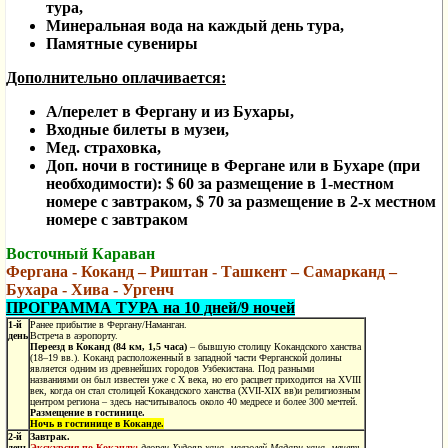
тура,
Минеральная вода на каждый день тура,
Памятные сувениры
Дополнительно оплачивается:
А/перелет в Фергану и из Бухары,
Входные билеты в музеи,
Мед. страховка,
Доп. ночи в гостинице в Фергане или в Бухаре (при
необходимости): $ 60 за размещение в 1-местном
номере с завтраком, $ 70 за размещение в 2-х местном
номере с завтраком
Восточный Караван
Фергана - Коканд – Риштан - Ташкент – Самарканд –
Бухара - Хива - Ургенч
ПРОГРАММА ТУРА на 10 дней/9 ночей
1-й
Ранее прибытие в Фергану/Наманган.
день
Встреча в аэропорту.
Переезд в Коканд (84 км, 1,5 часа)
– бывшую столицу Кокандского ханства
(18–19
вв.). Коканд расположенный в западной части Ферганской долины
является одним из древнейших городов Узбекистана. Под разными
названиями он был известен уже с X века, но его расцвет приходится на XVIII
век, когда он стал столицей Кокандского ханства (XVII-XIX вв)и религиозным
центром региона – здесь насчитывалось около 40 медресе и более 300 мечтей.
Размещение в гостинице.
Ночь в гостинице в Коканде.
2-й
Завтрак.
день
Экскурсия по Коканду:
дворец Худояр-хана, мавзолей Мадари-хана, мечеть