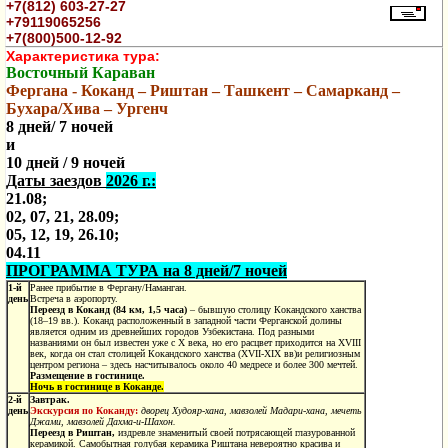
+7(812) 603-27-27
+79119065256
+7(800)500-12-92
Характеристика тура:
Восточный Караван
Фергана - Коканд – Риштан – Ташкент – Самарканд –
Бухара/Хива – Ургенч
8 дней/ 7 ночей
и
10 дней / 9 ночей
Даты заездов
2026 г.:
21.08;
02, 07, 21, 28.09;
05, 12, 19, 26.10;
04.11
ПРОГРАММА ТУРА на 8 дней/7 ночей
1-й
Ранее прибытие в Фергану/Наманган.
день
Встреча в аэропорту.
Переезд в Коканд (84 км, 1,5 часа)
– бывшую столицу Кокандского ханства
(18–19
вв.). Коканд расположенный в западной части Ферганской долины
является одним из древнейших городов Узбекистана. Под разными
названиями он был известен уже с X века, но его расцвет приходится на XVIII
век, когда он стал столицей Кокандского ханства (XVII-XIX вв)и религиозным
центром региона – здесь насчитывалось около 40 медресе и более 300 мечтей.
Размещение в гостинице.
Ночь в гостинице в Коканде.
2-й
Завтрак.
день
Экскурсия по Коканду:
дворец Худояр-хана, мавзолей Мадари-хана, мечеть
Джами, мавзолей Дахма-и-Шахон.
Переезд в Риштан,
издревле знаменитый своей потрясающей глазурованной
керамикой.
Самобытная голубая керамика Риштана невероятно красива и