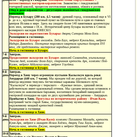
потомственных мастеров-керамистов
. Знакомство с гиждуванской
гончарной школой, процессом изготовления керамики, обжига и росписи.
Обед
в доме керамистов – дегустация знаменитых гиждуванских
шашлыков
.
Переезд в Бухару
(280 км, 4,5 часов)
– древний город, основанный еще в VI
в. до н.э., крупный торговый пункт на Шелковом пути и один из главных
центров Ислама в мире. Здесь вы увидите более 140 памятников архитектуры
всех эпох, начиная с IX в.. Исторический центр Бухары включен в Список
всемирного наследия ЮНЕСКО.
Экскурсия по окрестностям Бухары:
дворец Ситораи Мохи-Хоса.
Размещение в гостинице.
Экскурсия по Бухаре
:
ансамбль Ляби-Хауз, медресе Кукельдаш, медресе
Надира Диванбеги. Посещение торгового квартала крытых базаров XVI
века, где представлены мастерские народных ремесел.
Ночь в гостинице в Бухаре.
7-й
Завтрак.
день
Продолжение экскурсии по Бухаре:
мавзолей Саманидов, усыпальница
Чашма Аюб, комплекс Боло-Хауз, старинная крепость Арк, комплекс Пой-
Калян, медресе Абдулазиз-хана, медресе Улугбека.
Ночь в гостинице в Бухаре.
8-й
Завтрак.
день
Переезд в Хиву через огромную пустыню Кызылкум вдоль реки
Амударьи (440 км, 7 часов).
Мы проедем той же дорогой, по которой
некогда медленно тянулись бесчисленные караваны Шелкового пути.
"Кызылкум” в переводе с тюркского – «Красные пески», здешний песок
действительно имеет красноватый оттенок. Мы сделаем несколько остановок и
погуляем по живописным барханам, восхитимся бескрайней панорамой со
смотровой площадки на одну из двух крупнейших рек региона – Амударью.
Прибытие в Хиву.
Прогулка по историческому району - Ичан-Кале
,
внутренней части старой Хивы, государственному музею-заповеднику,
окруженному мощной крепостной стеной.
Размещение в гостинице.
Ночь в гостинице в Хиве.
9-й
Завтрак.
день
Экскурсия по Хиве (Ичан-Кале):
комплекс Пахлавана Махмуда, крепость
Куня-Арк, медресе и минарет Ислам Ходжи, дворец Таш Хаули, медресе
Алакули-хана, мечеть Джума, минарет и медресе Мухаммад Амин-хана.
Ночь в гостинице в Хиве.
10-й
Завтрак.
день
Трансфер в а/п Ургенча. Вылет в Россию.