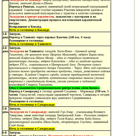
Джами, мавзолей Дахма-и-Шахон.
Переезд в Риштан,
издревле знаменитый своей потрясающей глазурованной
керамикой.
Самобытная голубая керамика Риштана невероятно красива и
пользуется наибольшей популярностью у туристов в качестве сувениров.
Экскурсия в центре керамистов
, знакомство с мастерами и их
творчеством. Демонстрация процесса изготовления керамической
посуды.
Возвращение в Коканд.
Ночь в гостинице в Коканде.
3-й
Завтрак.
день
Переезд в Ташкент через перевал Камчик (240 км, 4 часа).
Размещение в гостинице.
Ночь в гостинице в Ташкенте.
4-й
Завтрак.
день
Экскурсия
по Ташкенту:
площадь Хаст-Имам
– духовный центр
Ташкента, где хранится волос Пророка Мухаммеда; медресе Барак-хана,
мавзолей Кафал-аль-Шаши Мазар – одни из старейших памятников
архитектуры столицы; медресе Кукельдаш – одно из наиболее крупных
медресе XVI в., сохранившихся в Центральной Азии. Посещение самого
оригинального и старинного базара Ташкента – Чорсу. Здесь под огромным
куполом можно приобрести местные продукты, специи, ремесленные изделия
и сувениры. В районе Старого города, помимо традиционной восточной
архитектуры, можно увидеть аутентичные старинные махалли (жилые
кварталы) с глинобитными домами, узкими улочками и подлинной
атмосферой Старого Ташкента.
Обед в знаменитом Среднеазиатском центре плова «Беш Козон».
Переезд в Самарканд
в столицу древней Согдианы – Мараканду
(330 км, 5
часов)
. Город-музей, город-сердце караванной торговли, Самарканд и сегодня
прекрасно сохранил уникальную ауру азиатского Средневековья.
Размещение в гостинице.
Ночь в гостинице в Самарканде.
5-й
Завтрак.
день
Экскурсия по Самарканду:
мавзолей Гур-Эмир
– усыпальница Великого
Тамерлана, самая известная площадь Центральной Азии –
Регистан (медресе
Улугбека, медресе Шер-Дор, медресе Тилля-Кари), мечеть Биби-Ханум,
архитектурный ансамбль Шахи-Зинда, обсерватория Улугбека.
знаменитый
Сиаб базар.
Ночь в гостинице в Самарканде.
6-й
Завтрак.
день
08:00 – переезд в Гиждуван
.
Посещение семьи
Нарзуллаевых –