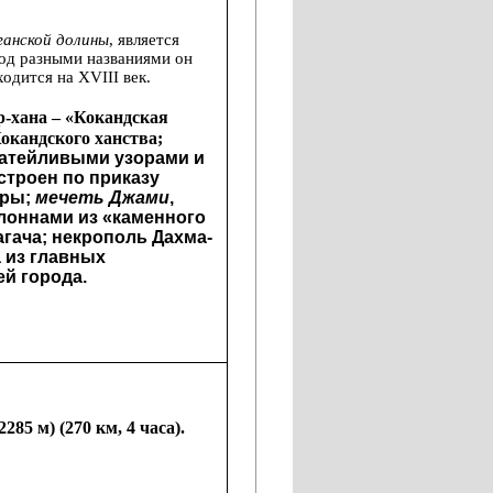
ганской долины
, является
од разными названиями он
ходится на XVIII век.
р-хана
 – «Кокандская 
урда», резиденция последнего правителя Кокандского ханства; 
затейливыми узорами и 
строен по приказу 
ры; 
мечеть Джами
, 
оннами из «каменного 
гача; 
некрополь Дахма-
 из главных 
й города.
2285 м) (270 км, 4 часа).