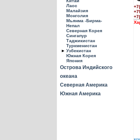
Китай
Лаос
+7
Малайзия
+7
Монголия
+7
Мьянма -Бирма-
Ха
Непал
Северная Корея
Сингапур
Таджикистан
Туркменистан
►
Узбекистан
Южная Корея
Япония
Острова Индийского
океана
Северная Америка
Южная Америка
ко