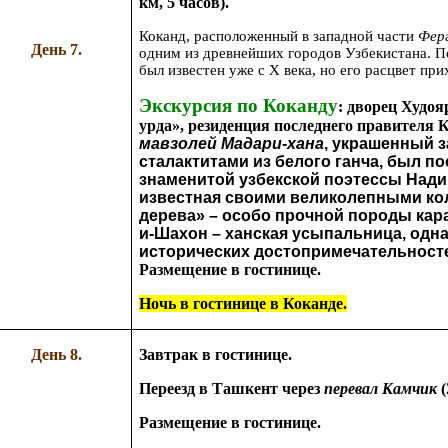
км, 5 часов).
Коканд, расположенный в западной части
Фер
День 7.
одним из древнейших городов Узбекистана. П
был известен уже с X века, но его расцвет при
Экскурсия по Коканду
:
дворец Худоя
мавзолей Мадари-хана
, украшенный 
сталактитами из белого ганча, был по
знаменитой узбекской поэтессы Нади
известная своими великолепными кол
дерева» – особо прочной породы кара
и-Шахон
 – ханская усыпальница, одна
исторических достопримечательносте
Размещение в гостинице.
Ночь в гостинице в Коканде.
День 8.
Завтрак в гостинице.
Переезд в Ташкент через
перевал Камчик
(
Размещение в гостинице.