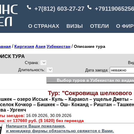
+7(812) 603-27-27
+7911906525
О СТРАНАХ
ВИЗЫ
ОТЕЛИ
О ФИ
/
/
авная
Киргизия
Азия
Узбекистан
Описание тура
ИСК ТУРА
Страна:
Ви
Длительность:
Дата заезда:
Выбор туров в Узбекистан по видам
Тур: "Сокровища шелкового 
шкек – озеро Иссык - Куль – Каракол – ущелье Джеты –
селок Кочкор – Бишкек – Ош– Коканд – Риштан – Ташкен
ва - Ургенч
ты заездов:
16.09.2026, 30.09.2026
на:
от 137660 руб. ($ 1620) без переезда
Напишите Ваши пожелания,
и менеджер фирмы обязательно свяжется с Вами.