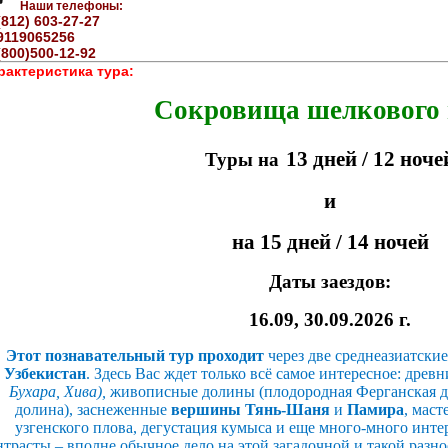
Наши телефоны:
(812) 603-27-27
9119065256
(800)500-12-92
рактеристика тура:
Сокровища шелкового 
1
3
дней / 1
2
ноче
Туры на
и
на 1
5
дней / 1
4
ночей
Даты заездов:
16.09, 30.09.2026 г.
Этот познавательный тур проходит
через две среднеазиатски
Узбекистан
. Здесь Вас ждет только всё самое интересное: древ
Бухара, Хива),
живописные долины (плодородная Ферганская д
долина), заснеженные
вершины Тянь-Шаня
и
Памира
, мас
узгенского плова, дегустация кумыса и еще много-много инт
нтрасты – вполне обычное дело на этой загадочной и такой разно