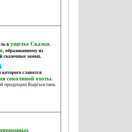
ущелье Сказки.
уль в
ю,
образованному из
й сказочные замки.
.
и которого славятся
ия соколиной охоты.
ой продукции Кыргызстана.
адиционных