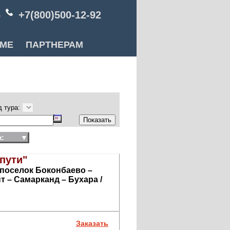
6
+7(800)500-12-92
РМЕ
ПАРТНЕРАМ
д тура:
:
▼
пути"
 поселок Боконбаево –
т – Самарканд – Бухара /
Заказать