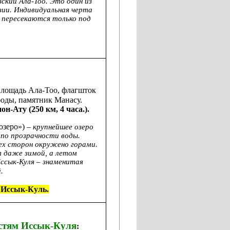
ский Ала-Тоо. Это один из
зии. Индивидуальная черта
е пересекаются только под
 площадь Ала-Тоо, флагшток
боды, памятник Манасу.
н-Ату (250 км, 4 часа.).
озеро») –
крупнейшее озеро
 по прозрачности воды.
ех сторон окружено горами.
т даже зимой, а летом
Иссык-Куля – знаменитая
.
е Иссык-Куль.
стям Иссык-Куля
: