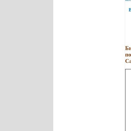
Би
по
Са