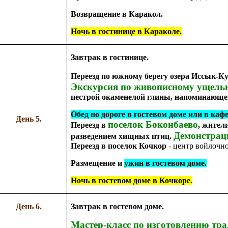
Возвращение в Каракол.
Ночь в гостинице в Караколе.
Завтрак в гостинице.
Переезд по южному берегу озера Иссык-К
Экскурсия по живописному ущель
пестрой окаменелой глины, напоминающе
Обед по дороге в гостевом доме или в кафе
День 5.
поселок Боконбаево
Переезд в
, жител
Демонстрац
разведением хищных птиц.
Переезд в поселок Кочкор
-
центр войлочн
Размещение и
ужин в гостевом доме.
Ночь в гостевом доме в Кочкоре.
День 6.
Завтрак в гостевом доме.
Мастер-класс по изготовлению тр