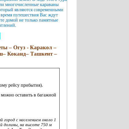
дили многочисленные караваны
который являются современными
время путешествия Вас ждут
те домой не только памятные
атлений.
й
ты – Огуз - Каракол –
Ош– Коканд– Ташкент –
ому рейсу прибытия).
 можно оставить в багажной
й город с населением около 1
ой долины, на высоте 750 м