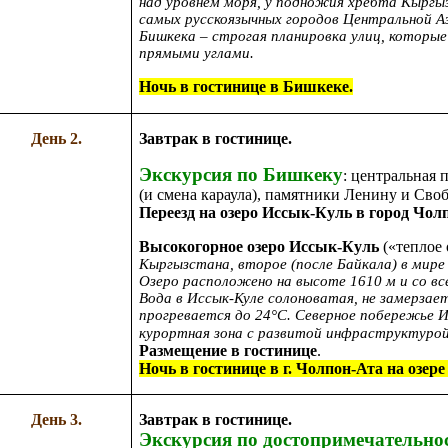
над уровнем моря, у подножия хребта Кыргыз
самых русскоязычных городов Центральной А
Бишкека – строгая планировка улиц, которы
прямыми углами.
Ночь в гостинице в Бишкеке.
День 2.
Завтрак в гостинице.
Экскурсия по Бишкеку
: центральная
(и смена караула), памятники Ленину и Сво
Переезд на озеро Иссык-Куль в город Чолпо
Высокогорное озеро Иссык-Куль
(«теплое 
Кыргызстана, второе (после Байкала) в мире
Озеро расположено на высоте 1610 м и со вс
Вода в Иссык-Куле солоноватая, не замерзае
прогревается до 24°С. Северное побережье 
курортная зона с развитой инфраструктурой
Размещение в гостинице
.
Ночь в гостинице в г. Чолпон-Ата на озер
День 3.
Завтрак в гостинице.
Экскурсия по достопримечательно