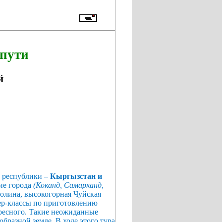
пути
й
е республики –
Кыргызстан и
ние города
(Коканд, Самарканд,
олина, высокогорная Чуйская
тер-классы по приготовлению
ересного. Такие неожиданные
образной земле. В ходе этого тура