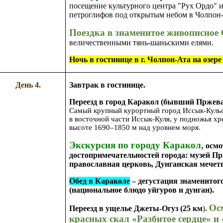
посещение культурного центра "Рух Ордо" и
петроглифов
под открытым небом в Чолпон-
Поездка в знаменитое живописное
величественными тянь-шаньскими елями.
Ночь в гостинице в г. Чолпон-Ата на озер
День 4.
Завтрак в гостинице.
Переезд в город Каракол (бывший Пржеваль
Самый крупный курортный город Иссык-Кульс
в восточной части Иссык-Куля, у подножья х
высоте 1690–1850 м над уровнем моря.
Экскурсия по городу Каракол,
осмо
достопримечательностей города: музей Пр
православная церковь, Дунганская мечеть
Обед в Караколе
– дегустация знаменито
(национальное блюдо уйгуров и дунган).
Ос
Переезд в ущелье Джеты-Огуз (25 км
).
красных скал «Разбитое сердце» и