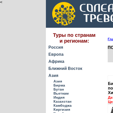
<
Туры по странам
Гл
и регионам:
Россия
ПО
Европа
Африка
Ближний Восток
Азия
Азия
Би
Бирма
по
Бутан
Хи
Вьетнам
Индия
Да
Казахстан
Це
Камбоджа
Киргизия