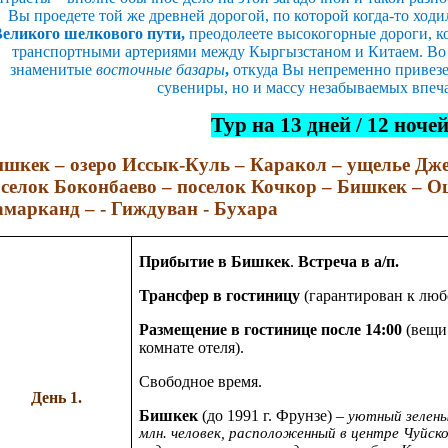
Вы проедете той же древней дорогой, по которой когда-то хо
Великого шелкового пути,
преодолеете высокогорные дороги, 
транспортными артериями между Кыргызстаном и Китаем. Во 
знаменитые
восточные базары
,
откуда Вы непременно привезе
сувениры, но и массу незабываемых впеч
Тур на 13 дней / 12 ноче
шкек – озеро Иссык-Куль – Каракол – ущелье Дже
селок
Боконбаево – поселок Кочкор – Бишкек – 
марканд – - Гиждуван - Бухара
Прибытие в Бишкек
.
Встреча в а/п.
Трансфер в гостиницу
(гарантирован к люб
Размещение в гостинице после 14:00
(вещи
комнате отеля).
Свободное время.
День 1.
Бишкек
(до 1991 г. Фрунзе) –
уютный зелены
млн. человек, расположенный в центре Чуйск