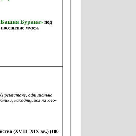
 «Башня Бурана»
под
посещение музея.
 Кыргызстане, официально
лики, находящийся на юго-
нства (
XVIII
–
XIX
вв.) (180