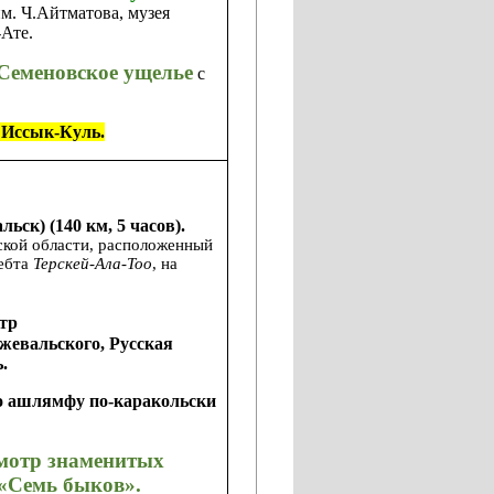
м. Ч.Айтматова,
музея
Ате.
 Семеновское ущелье
с
е Иссык-Куль.
ск) (140 км, 5 часов).
кой области, расположенный
ребта
Терскей-Ала-Тоо
, на
тр
жевальского, Русская
.
го ашлямфу по-каракольски
мотр знаменитых
 «Семь быков».