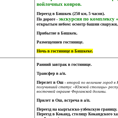
войлочных ковров.
Переезд в Бишкек (250 км, 5 часов).
экскурсия по комплексу
По дороге -
открытым небом: осмотр башни снаружи, 
Прибытие в Бишкек.
Размещениев гостинице.
Ночь в гостинице в Бишкеке.
Ранний завтрак в гостинице.
Трансфер в а/п.
Перелет в Ош -
второй по величине город в
получивший статус «Южной столицы» респуб
восточной окраине Ферганской долины.
Прилет в Ош, встреча в а/п.
Переезд на кыргызско-узбекскую границу.
Переезд в Коканд, столицу Кокандского ха