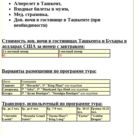
А/перелет в Ташкент,
Входные билеты в музеи,
Мед. страховка,
Доп. ночи в гостинице в Ташкенте (при
необходимости)
Стоимость доп. ночи в гостиницах Ташкента и Бухары в
долларах США за номер с завтраком:
2-х местный номер
1-местный номер
65
55
Варианты размещения по программе тура:
Место
Размещение
Ташкент
3* "
Huvaydo
”, 3* "
King
Plaza
”
или подобная
Самарканд
3* "Arba”, 3* "Marokand Spa Hotel
или
подобная
Бухара
3* "Ayvan Boutique”, "Nostalgia Boutique”
или
подобная
Транспорт, используемый по программе тура:
Гр.
до
2
чел.
Гр.
до 6 чел.
Гр.
7-9
чел.
Гр. 1
0-15
Группа
16-25
чел.
чел.
"Chevrolet
"Hyundai Grand
"Toyota Hiace”/
"Eurise”
"Golden
Lacetti”
Starex”
"King Long”
Dragon"