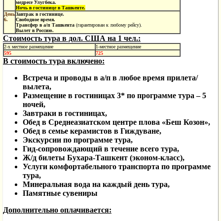
медресе Улугбека.
Ночь в гостинице в Ташкенте.
День
Завтрак в гостинице.
6.
Свободное время.
Трансфер в а/п Ташкента
(гарантирован к любому рейсу).
Вылет в Россию.
Стоимость тура в дол. США на 1 чел.:
2-х местное размещение
1-местное размещение
595
725
В стоимость тура включено:
Встреча и проводы в а/п в любое время прилета/
вылета,
Размещение в гостиницах 3* по программе тура – 5
ночей,
Завтраки в гостиницах,
Обед в Среднеазиатском центре плова «Беш Козон»,
Обед в семье керамистов в Гиждуване,
Экскурсии по программе тура,
Гид-сопровождающий в течение всего тура,
Ж/д билеты Бухара-Ташкент (эконом-класс),
Услуги комфортабельного транспорта по программе
тура,
Минеральная вода на каждый день тура,
Памятные сувениры
Дополнительно оплачивается: