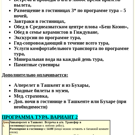
вылета,
Размещение в гостиницах 3* по программе тура – 5
ночей,
Завтраки в гостиницах,
Обед в Среднеазиатском центре плова «Беш Козон»,
Обед в семье керамистов в Гиждуване,
Экскурсии по программе тура,
Гид-сопровождающий в течение всего тура,
Услуги комфортабельного транспорта по программе
тура,
Минеральная вода на каждый день тура,
Памятные сувениры
Дополнительно оплачивается:
А/перелет в Ташкент и из Бухары,
Входные билеты в музеи,
Мед. страховка,
Доп. ночи в гостинице в Ташкенте или Бухаре (при
необходимости)
ПРОГРАММА ТУРА, ВАРИАНТ 2
День
Авиаперелет в Ташкент
.
Встреча в а/п. Трансфер в
1.
гостиницу
(гарантирован к любому рейсу)
.
Р
азмещение в гостинице
c
14:00
(вещи можно оставить в багажной комнате
отеля).