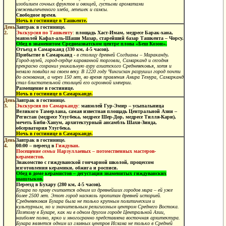
изобилием сочных фруктов и овощей, густыми ароматами
свежевыпеченного хлеба, лепешек и самсы.
Свободное время.
Ночь в гостинице в Ташкенте.
День
Завтрак в гостинице.
2.
Экскурсия по Ташкенту
:
площадь Хаст-Имам, медресе Барак-хана,
мавзолей Кафал-аль-Шаши Мазар, старейший базар Ташкента – Чорсу.
Обед в знаменитом Среднеазиатском центре плова «Беш Козон».
Отъезд в Самарканд (330 км, 4-5 часов).
Прибытие в Самарканд -
в столицу древней Согдианы – Мараканду
.
Город-музей, город-сердце караванной торговли, Самарканд и сегодня
прекрасно сохранил уникальную ауру азиатского Средневековья, хотя и
немало повидал на своем веку. В 1220 году Чингисхан разрушил город почти
до основания, а через 150 лет, во время правления Амира Темура, Самарканд
стал блистательной столицей его огромной империи.
Размещение в гостинице.
Ночь в гостинице в Самарканде.
День
Завтрак в гостинице.
3.
Экскурсия по Самарканду
:
мавзолей Гур-Эмир – усыпальница
Великого Тамерлана, самая известная площадь Центральной Азии –
Регистан (медресе Улугбека, медресе Шер-Дор, медресе Тилля-Кари),
мечеть Биби-Ханум, архитектурный ансамбль Шахи-Зинда,
обсерватория Улугбека.
Ночь в гостинице в Самарканде.
День
Завтрак в гостинице.
4.
08:00 – переезд в
Гиждуван
.
Посещение
семьи
Нарзуллаевых – потомственных мастеров-
керамистов.
Знакомство с гиждуванской гончарной школой, процессом
изготовления керамики, обжига и росписи.
Обед
в доме керамистов – дегустация знаменитых гиждуванских
шашлыков.
Переезд в Бухару
(280 км, 4-5 часов).
Бухара по праву считается одним из древнейших городов мира – ей уже
более 2500 лет. Этот город насквозь пропитан древней историей.
Средневековая Бухара была не только крупным политическим и
культурным, но и значительным религиозным центром Среднего Востока.
Поэтому в Бухаре, как ни в одном другом городе Центральной Азии,
наиболее полно, ярко и многогранно представлена восточная архитектура.
Бухара является одним из главных центров Ислама не только в Средней