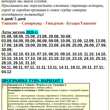
которую мы знаем сегодня.
Приглашаем вас перелистать ожившие страницы истории,
город за городом проникая в самое сердце империи
легендарного полководца!
6 дней/ 5 дней
Ташкент – Самарканд – Гиждуван - Бухара/Ташкент
Даты заездов
2026 г.:
01.08, 08.08, 15.08,
23
.08
,
29.08,
30.08;
03
.09
, 04
.09
,
05.09,
06
.09, 09.
09, 10
.09
, 11
.09, 12.09,
13
.09
,
17
.09
, 18
.09
,
19.09,
20
.09
, 23
.09
, 24
.09
, 25
.09
,
26.09,
27
.09
,
30.09;
01.10, 02.10, 03.10, 07.10, 08.10, 09.10, 10.10, 11.10, 14.10,
15.10, 16.10, 17.10, 18.10, 21.10, 22.10, 23.10, 24.10, 25.10,
28.10, 29.
10
, 3
1
.10;
04.11, 06.11, 07.
11, 11.11,
13.11
, 14.11, 18.11, 20.11, 27.11;
04.12
ПРОГРАММА ТУРА, ВАРИАНТ 1
День
Авиаперелет в Ташкент
.
Встреча в а/п. Трансфер в
1.
гостиницу
(гарантирован к любому рейсу)
.
Р
азмещение в гостинице
c
14:00
(вещи можно оставить в багажной комнате
отеля).
Ташкент –
многогранная столица современного Узбекистана. Архитектура
Ташкента поражает своим разнообразием: это и археологические
памятники времен зороастризма, которым уже более 2200 лет, и
архитектурные шедевры Средневековья, и монументальные дворцы конца
XIX в., и постройки современности. Восточные базары, как и сотни лет
назад, оживают с первыми лучами солнца и притягивают посетителей