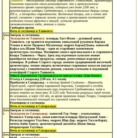
Ташкент –
многогранная столица современного Узбекистана. Архитектура
Ташкента поражает своим разнообразием: это и археологические
памятники времен зороастризма, которым уже более 2200 лет, и
архитектурные шедевры Средневековья, и монументальные дворцы конца
XIX в., и постройки современности. Восточные базары, как и сотни лет
назад, оживают с первыми лучами солнца и притягивают посетителей
изобилием сочных фруктов и овощей, густыми ароматами
свежевыпеченного хлеба, лепешек и самсы.
Свободное время.
Ночь в гостинице в Ташкенте.
День
Завтрак в гостинице.
2.
Экскурсия по Ташкенту
:
площадь Хаст-Имам – духовный центр
Ташкента, где хранится подлинник уникальной рукописи Корана
Усмана и волос Пророка Мухаммеда; медресе Барак
[1]
хана, мавзолей
Кафал-аль-Шаши Мазар – одни из старейших памятников
архитектуры столицы. Посещение самого оригинального и старинного
базара Ташкента – Чорсу. Здесь под огромным куполом можно
приобрести местные продукты, специи, ремесленные изделия и
сувениры. В районе Старого города, помимо традиционной восточной
архитектуры, можно увидеть аутентичные старинные махалли (жилые
кварталы) с глинобитными домами, узкими улочками и подлинной
атмосферой Старого Ташкента.
Обед в знаменитом Среднеазиатском центре плова «Беш Козон».
Отъезд в Самарканд (330 км, 4-5 часов).
Прибытие в Самарканд -
в столицу древней Согдианы – Мараканду
.
Город-музей, город-сердце караванной торговли, Самарканд и сегодня
прекрасно сохранил уникальную ауру азиатского Средневековья, хотя и
немало повидал на своем веку. В 1220 году Чингисхан разрушил город почти
до основания, а через 150 лет, во время правления Амира Темура, Самарканд
стал блистательной столицей его огромной империи.
Размещение в гостинице.
Ночь в гостинице в Самарканде.
День
Завтрак в гостинице.
3.
Экскурсия по Самарканду
:
мавзолей Гур-Эмир – усыпальница
Великого Тамерлана, самая известная площадь Центральной Азии –
Регистан (медресе Улугбека, медресе Шер-Дор, медресе Тилля-Кари),
мечеть Биби-Ханум, архитектурный ансамбль Шахи-Зинда,
обсерватория Улугбека.
Ночь в гостинице в Самарканде.
День
Завтрак в гостинице.
4.
08:00 – переезд в
Гиждуван
.