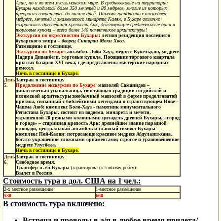
Азии, но и во всем мусульманском мире. В средневековье на территории
Бухары находилось более 350 мечетей и 80 медресе, многие из которых
прекрасно сохранились до наших дней. Помимо грандиозных ансамблей,
медресе, мечетей и знаменитого минарета Калян, в Бухаре отлично
сохранилась древнейшая крепость Арк, действующие средневековые бани и
торговые купола – всего более 140 памятников архитектуры!
Экскурсии по окрестностям Бухары:
летняя резиденция последнего
бухарского эмира –
дворец Ситораи Мохи Хоса.
Размещение в гостинице.
Экскурсия по Бухаре:
ансамбль Ляби-Хауз, медресе Кукельдаш, медресе
Надира Диванбеги, торговые купола. Посещение торгового квартала
крытых базаров XVI века, где представлены мастерские народных
ремесел.
Ночь в гостинице в Бухаре.
День
Завтрак в гостинице.
5.
Продолжение экскурсии по Бухаре:
мавзолей Саманидов
–
династическая усыпальница, сочетающая традиции согдийской и
исламской архитектуры;необычный мавзолей в форме продолговатой
призмы, связанный с библейскими легендами о странствующем Иове –
Чашма Аюб; комплекс Боло-Хауз - памятник монументального
Регистана Бухары, состоит из водоема, минарета и мечети,
украшенной 20 резными колоннами; цитадель древней Бухары, «город
в городе» – старинная крепость Арк; древнейшее здание парадной
площади, центральный ансамбль и главный символ Бухары –
комплекс Пой-Калян; потрясающе красивое медресе Абдулазиз-хана,
богато украшенное сложными орнаментами; строгое и уравновешенное
медресе Улугбека.
Ночь в гостинице в Бухаре.
День
Завтрак в гостинице.
6.
Свободное время.
Трансфер в а/п Бухары
(гарантирован к любому рейсу).
Вылет в Россию.
Стоимость тура в дол. США на 1 чел.:
2-х местное размещение
1-местное размещение
530
660
В стоимость тура включено:
Встреча и проводы в а/п в любое время прилета/