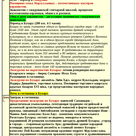
Посещение
семьи
Нарзуллаевых – потомственных мастеров-
керамистов.
Знакомство с гиждуванской гончарной школой, процессом
изготовления керамики, обжига и росписи.
Обед
в доме керамистов – дегустация знаменитых гиждуванских
шашлыков.
Переезд в Бухару
(280 км, 4-5 часов).
Бухара по праву считается одним из древнейших городов мира – ей уже
более 2500 лет. Этот город насквозь пропитан древней историей.
Средневековая Бухара была не только крупным политическим и
культурным, но и значительным религиозным центром Среднего Востока.
Поэтому в Бухаре, как ни в одном другом городе Центральной Азии,
наиболее полно, ярко и многогранно представлена восточная архитектура.
Бухара является одним из главных центров Ислама не только в Средней
Азии, но и во всем мусульманском мире. В средневековье на территории
Бухары находилось более 350 мечетей и 80 медресе, многие из которых
прекрасно сохранились до наших дней. Помимо грандиозных ансамблей,
медресе, мечетей и знаменитого минарета Калян, в Бухаре отлично
сохранилась древнейшая крепость Арк, действующие средневековые бани и
торговые купола – всего более 140 памятников архитектуры!
Экскурсии по окрестностям Бухары:
летняя резиденция последнего
бухарского эмира –
дворец Ситораи Мохи Хоса.
Размещение в гостинице.
Экскурсия по Бухаре:
ансамбль Ляби-Хауз, медресе Кукельдаш, медресе
Надира Диванбеги, торговые купола. Посещение торгового квартала
крытых базаров XVI века, где представлены мастерские народных
ремесел.
Ночь в гостинице в Бухаре.
День
Завтрак в гостинице.
5.
Продолжение экскурсии по Бухаре:
мавзолей Саманидов
–
династическая усыпальница, сочетающая традиции согдийской и
исламской архитектуры;необычный мавзолей в форме продолговатой
призмы, связанный с библейскими легендами о странствующем Иове –
Чашма Аюб; комплекс Боло-Хауз - памятник монументального
Регистана Бухары, состоит из водоема, минарета и мечети,
украшенной 20 резными колоннами; цитадель древней Бухары, «город
в городе» – старинная крепость Арк; древнейшее здание парадной
площади, центральный ансамбль и главный символ Бухары –
комплекс Пой-Калян; потрясающе красивое медресе Абдулазиз-хана,
богато украшенное сложными орнаментами; строгое и уравновешенное