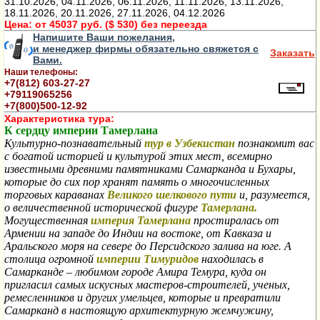
31.10.2026, 04.11.2026, 06.11.2026, 11.11.2026, 13.11.2026,
18.11.2026, 20.11.2026, 27.11.2026, 04.12.2026
Цена:
от 45037 руб. ($ 530) без переезда
Напишите Ваши пожелания,
и менеджер фирмы обязательно свяжется с
Заказать
Вами.
Наши телефоны:
+7(812) 603-27-27
+79119065256
+7(800)500-12-92
Характеристика тура:
К сердцу империи Тамерлана
Культурно-познавательный
тур в Узбекистан
познакомит вас
с богатой историей и культурой этих мест, всемирно
известными древними памятниками Самарканда и Бухары,
которые до сих пор хранят память о многочисленных
торговых караванах
Великого шелкового пути
и, разумеется,
о величественной исторической фигуре
Тамерлана.
Могущественная
империя Тамерлана
простиралась от
Армении на западе до Индии на востоке, от Кавказа и
Аральского моря на севере до Персидского залива на юге. А
столица огромной
империи Тимуридов
находилась в
Самарканде – любимом городе Амира Темура, куда он
пригласил самых искусных мастеров-строителей, ученых,
ремесленников и других умельцев, которые и превратили
Самарканд в настоящую архитектурную жемчужину,